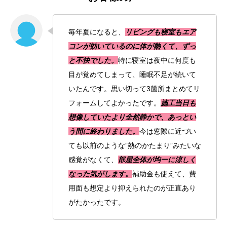
毎年夏になると、
リビングも寝室もエア
コンが効いているのに体が熱くて、ずっ
と不快でした。
特に寝室は夜中に何度も
目が覚めてしまって、睡眠不足が続いて
いたんです。思い切って3箇所まとめてリ
フォームしてよかったです。
施工当日も
想像していたより全然静かで、あっとい
う間に終わりました。
今は窓際に近づい
ても以前のような”熱のかたまり”みたいな
感覚がなくて、
部屋全体が均一に涼しく
なった気がします。
補助金も使えて、費
用面も想定より抑えられたのが正直あり
がたかったです。