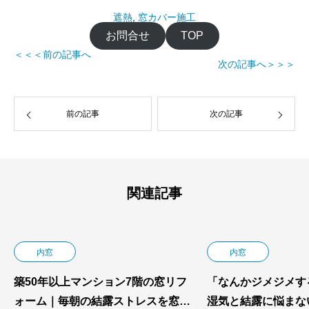
遮熱
, 
窓カバー施工
お問合せ
TOP
＜＜＜前の記事へ
次の記事へ＞＞＞
前の記事
次の記事
関連記事
内窓
内窓
築50年以上マンション7階の窓リフ
「なんかジメジメす
ォーム｜毎朝の結露ストレスを窓カ
湿気と結露に悩まな