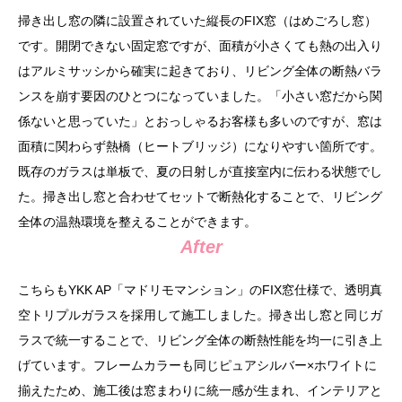
掃き出し窓の隣に設置されていた縦長のFIX窓（はめごろし窓）
です。開閉できない固定窓ですが、面積が小さくても熱の出入り
はアルミサッシから確実に起きており、リビング全体の断熱バラ
ンスを崩す要因のひとつになっていました。「小さい窓だから関
係ないと思っていた」とおっしゃるお客様も多いのですが、窓は
面積に関わらず熱橋（ヒートブリッジ）になりやすい箇所です。
既存のガラスは単板で、夏の日射しが直接室内に伝わる状態でし
た。掃き出し窓と合わせてセットで断熱化することで、リビング
全体の温熱環境を整えることができます。
After
こちらもYKK AP「マドリモマンション」のFIX窓仕様で、透明真
空トリプルガラスを採用して施工しました。掃き出し窓と同じガ
ラスで統一することで、リビング全体の断熱性能を均一に引き上
げています。フレームカラーも同じピュアシルバー×ホワイトに
揃えたため、施工後は窓まわりに統一感が生まれ、インテリアと