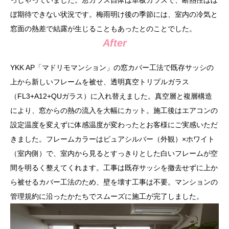
っしゃっていました。窓ガラス自体は単板ガラスで、断熱性はほ
ぼ期待できない状況です。梅雨明け後の季節には、室内の冷気と
窓面の熱差で結露が生じることもあったとのことでした。
After
YKK AP「マドリモマンション」の窓カバー工法で既存サッシの
上から新しいフレームを被せ、透明真空トリプルガラス
（FL3+A12+QUガラス）に入れ替えました。真空層と複層構造
により、窓からの熱の流入を大幅にカット。施工後はエアコンの
設定温度を変えずに体感温度が変わったとお客様にご実感いただ
きました。フレームカラーはピュアシルバー（外観）×ホワイト
（室内側）で、室内から見るとすっきりとした白いフレームが空
間を明るく整えてくれます。工事は既存サッシを撤去せずに上か
ら被せるカバー工法のため、壁を壊す工事は不要。マンションの
管理規約に沿ったかたちでスムーズに施工が完了しました。