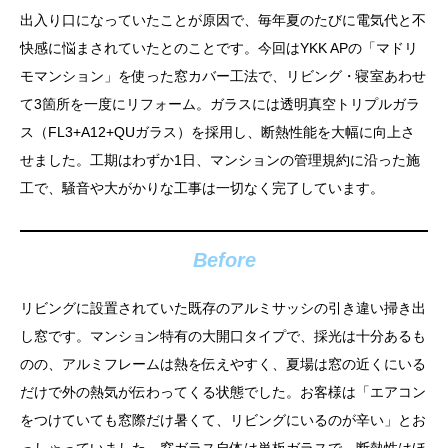
出入り口になっていたことが原因で、毎年夏のたびに電気代と不
快感に悩まされていたとのことです。今回はYKK APの「マドリ
モマンション」を使った窓カバー工法で、リビング・寝室あわせ
て3箇所を一度にリフォーム。ガラスには透明真空トリプルガラ
ス（FL3+A12+QUガラス）を採用し、断熱性能を大幅に向上さ
せました。工期はわずか1日、マンションの管理規約に沿った施
工で、騒音や大がかりな工事は一切なく完了しています。
Before
リビングに設置されていた既存のアルミサッシの引き違い掃き出
し窓です。マンション特有の大開口タイプで、採光は十分あるも
のの、アルミフレームは熱を伝えやすく、夏場は窓の近くにいる
だけで外の熱気が伝わってくる状態でした。お客様は「エアコン
をつけていても窓際だけ暑くて、リビングにいるのが辛い」とお