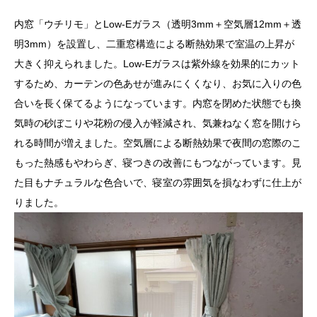
内窓「ウチリモ」とLow-Eガラス（透明3mm＋空気層12mm＋透
明3mm）を設置し、二重窓構造による断熱効果で室温の上昇が
大きく抑えられました。Low-Eガラスは紫外線を効果的にカット
するため、カーテンの色あせが進みにくくなり、お気に入りの色
合いを長く保てるようになっています。内窓を閉めた状態でも換
気時の砂ぼこりや花粉の侵入が軽減され、気兼ねなく窓を開けら
れる時間が増えました。空気層による断熱効果で夜間の窓際のこ
もった熱感もやわらぎ、寝つきの改善にもつながっています。見
た目もナチュラルな色合いで、寝室の雰囲気を損なわずに仕上が
りました。