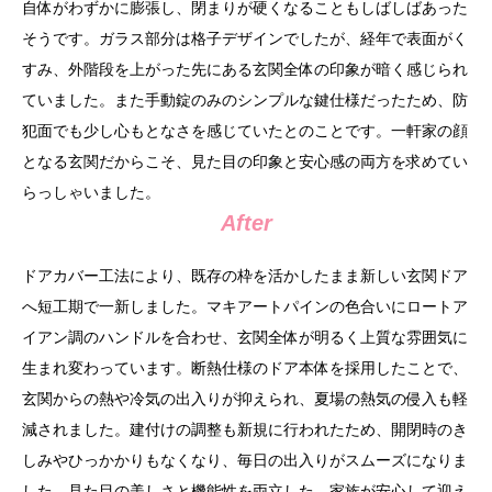
自体がわずかに膨張し、閉まりが硬くなることもしばしばあった
そうです。ガラス部分は格子デザインでしたが、経年で表面がく
すみ、外階段を上がった先にある玄関全体の印象が暗く感じられ
ていました。また手動錠のみのシンプルな鍵仕様だったため、防
犯面でも少し心もとなさを感じていたとのことです。一軒家の顔
となる玄関だからこそ、見た目の印象と安心感の両方を求めてい
らっしゃいました。
After
ドアカバー工法により、既存の枠を活かしたまま新しい玄関ドア
へ短工期で一新しました。マキアートパインの色合いにロートア
イアン調のハンドルを合わせ、玄関全体が明るく上質な雰囲気に
生まれ変わっています。断熱仕様のドア本体を採用したことで、
玄関からの熱や冷気の出入りが抑えられ、夏場の熱気の侵入も軽
減されました。建付けの調整も新規に行われたため、開閉時のき
しみやひっかかりもなくなり、毎日の出入りがスムーズになりま
した。見た目の美しさと機能性を両立した、家族が安心して迎え