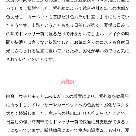
ってしまう状態でした。紫外線によって鏡台や引き出しの木部が
色あせし、カーペットも窓際だけ色ムラが目立つようになってい
たそうです。上階ということもあり日差しが強く、夏場は日差し
の熱でドレッサー前に座るだけで汗をかいてしまい、メイクの時
間が快適とは言えない状況でした。お気に入りのコスメも直射日
光にさらされる位置に置いていたため、劣化が早いのではと気に
されていたとのことです。
After
内窓「ウチリモ」とLow-Eガラスの設置により、紫外線を効果的
にカットし、ドレッサーやカーペットへの色あせ・劣化リスクを
大きく軽減しました。窓からの熱の伝わりも抑えられたことで、
日差しの強い時間帯でもドレッサー前で快適に身支度ができるよ
うになっています。断熱効果によって室内の温度ムラも減り、夏