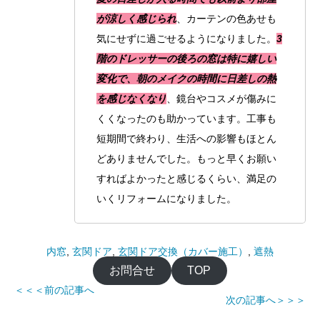
が涼しく感じられ
、カーテンの色あせも
気にせずに過ごせるようになりました。
3
階のドレッサーの後ろの窓は特に嬉しい
変化で、朝のメイクの時間に日差しの熱
を感じなくなり
、鏡台やコスメが傷みに
くくなったのも助かっています。工事も
短期間で終わり、生活への影響もほとん
どありませんでした。もっと早くお願い
すればよかったと感じるくらい、満足の
いくリフォームになりました。
内窓
, 
玄関ドア
, 
玄関ドア交換（カバー施工）
, 
遮熱
お問合せ
TOP
＜＜＜前の記事へ
次の記事へ＞＞＞