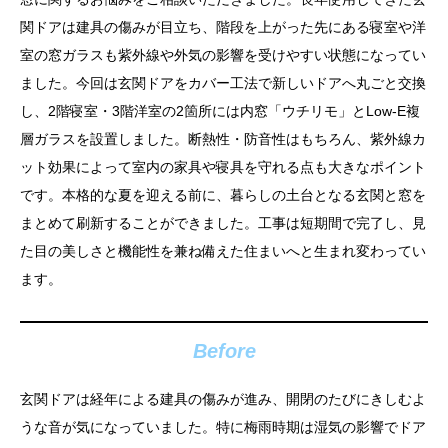
関ドアは建具の傷みが目立ち、階段を上がった先にある寝室や洋
室の窓ガラスも紫外線や外気の影響を受けやすい状態になってい
ました。今回は玄関ドアをカバー工法で新しいドアへ丸ごと交換
し、2階寝室・3階洋室の2箇所には内窓「ウチリモ」とLow-E複
層ガラスを設置しました。断熱性・防音性はもちろん、紫外線カ
ット効果によって室内の家具や寝具を守れる点も大きなポイント
です。本格的な夏を迎える前に、暮らしの土台となる玄関と窓を
まとめて刷新することができました。工事は短期間で完了し、見
た目の美しさと機能性を兼ね備えた住まいへと生まれ変わってい
ます。
Before
玄関ドアは経年による建具の傷みが進み、開閉のたびにきしむよ
うな音が気になっていました。特に梅雨時期は湿気の影響でドア