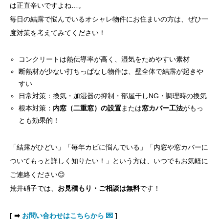
は正直辛いですよね…。
毎日の結露で悩んでいるオシャレ物件にお住まいの方は、ぜひ一
度対策を考えてみてください！
コンクリートは熱伝導率が高く、湿気をためやすい素材
断熱材が少ない打ちっぱなし物件は、壁全体で結露が起きや
すい
日常対策：換気・加湿器の抑制・部屋干しNG・調理時の換気
根本対策：
内窓（二重窓）の設置
または
窓カバー工法
がもっ
とも効果的！
「結露がひどい」「毎年カビに悩んでいる」「内窓や窓カバーに
ついてもっと詳しく知りたい！」という方は、いつでもお気軽に
ご連絡ください😊
荒井硝子では、
お見積もり・ご相談は無料
です！
[ ➡
お問い合わせはこちらから 💌
]