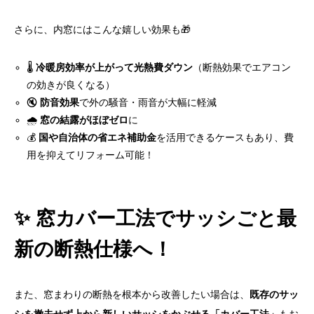
さらに、内窓にはこんな嬉しい効果も🎁
🌡️
冷暖房効率が上がって光熱費ダウン
（断熱効果でエアコン
の効きが良くなる）
🔇
防音効果
で外の騒音・雨音が大幅に軽減
🌧️
窓の結露がほぼゼロ
に
💰
国や自治体の省エネ補助金
を活用できるケースもあり、費
用を抑えてリフォーム可能！
✨ 窓カバー工法でサッシごと最
新の断熱仕様へ！
また、窓まわりの断熱を根本から改善したい場合は、
既存のサッ