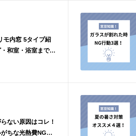
チリモ内窓 5タイプ紹
グ・和室・浴室まであ
合う選び方
がらない原因はコレ！
がちな光熱費NG行