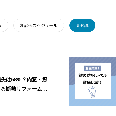
報
相談会スケジュール
豆知識
失は58%？内窓・窓
える断熱リフォームの
6年補助金