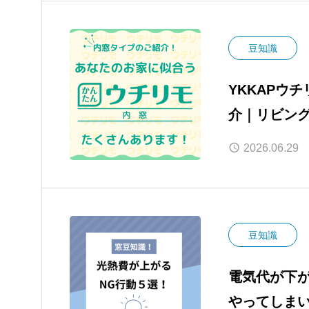
豆知識
YKKAPウ
介｜リビン
なたの窓に
2026.06.29
豆知識
電気代が下
やってしまい