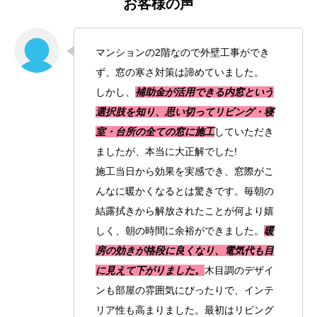
お客様の声
マンションの2階なので外壁工事ができ
ず、窓の寒さ対策は諦めていました。
しかし、
補助金が活用できる内窓という
選択肢を知り、思い切ってリビング・寝
室・台所の全ての窓に施工
していただき
ましたが、本当に大正解でした!
施工当日から効果を実感でき、窓際がこ
んなに暖かくなるとは驚きです。毎朝の
結露拭きから解放されたことが何より嬉
しく、朝の時間に余裕ができました。
暖
房の効きが格段に良くなり、電気代も目
に見えて下がりました。
木目調のデザイ
ンも部屋の雰囲気にぴったりで、インテ
リア性も高まりました。最初はリビング