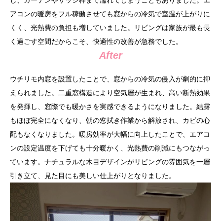
し、カーテンやサッシ枠まで濡れてしまうこともありました。エ
アコンの暖房をフル稼働させても窓からの冷気で室温が上がりに
くく、光熱費の負担も増していました。リビングは家族が最も長
く過ごす空間だからこそ、快適性の改善が急務でした。
After
ウチリモ内窓を設置したことで、窓からの冷気の侵入が劇的に抑
えられました。二重窓構造により空気層が生まれ、高い断熱効果
を発揮し、窓際でも暖かさを実感できるようになりました。結露
もほぼ完全になくなり、朝の窓拭き作業から解放され、カビの心
配もなくなりました。暖房効率が大幅に向上したことで、エアコ
ンの設定温度を下げても十分暖かく、光熱費の削減にもつながっ
ています。ナチュラルな木目デザインがリビングの雰囲気を一層
引き立て、見た目にも美しい仕上がりとなりました。