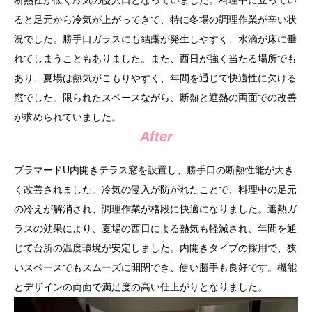
断熱性が低く冷気の侵入口となっていました。料理中に立ってい
ると足元から冷気が上がってきて、特に冬場の調理作業が辛い状
況でした。勝手口ガラスにも結露が発生しやすく、水滴が床に垂
れてしまうこともありました。また、西日が強く当たる場所でも
あり、夏場は熱気がこもりやすく、年間を通じて快適性に欠ける
窓でした。限られたスペースながら、断熱と遮熱の両面での改善
が求められていました。
After
プラマードU内開きテラス窓を設置し、勝手口の断熱性能が大き
く改善されました。冷気の侵入が防がれたことで、料理中の足元
の冷えが解消され、調理作業が格段に快適になりました。遮熱ガ
ラスの効果により、夏場の西日による熱気も軽減され、年間を通
じて台所の温度環境が安定しました。内開きタイプの採用で、狭
いスペースでもスムーズに開閉でき、使い勝手も良好です。機能
とデザインの両面で満足度の高い仕上がりとなりました。