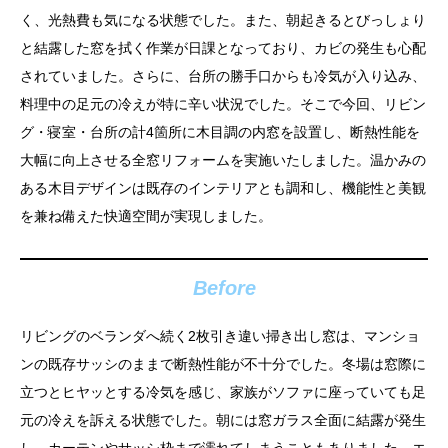
く、光熱費も気になる状態でした。また、朝起きるとびっしょり
と結露した窓を拭く作業が日課となっており、カビの発生も心配
されていました。さらに、台所の勝手口からも冷気が入り込み、
料理中の足元の冷えが特に辛い状況でした。そこで今回、リビン
グ・寝室・台所の計4箇所に木目調の内窓を設置し、断熱性能を
大幅に向上させる全窓リフォームを実施いたしました。温かみの
ある木目デザインは既存のインテリアとも調和し、機能性と美観
を兼ね備えた快適空間が実現しました。
Before
リビングのベランダへ続く2枚引き違い掃き出し窓は、マンショ
ンの既存サッシのままで断熱性能が不十分でした。冬場は窓際に
立つとヒヤッとする冷気を感じ、家族がソファに座っていても足
元の冷えを訴える状態でした。朝には窓ガラス全面に結露が発生