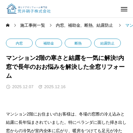
施工事例一覧
内窓
補助金
断熱
結露防止
マ
内窓
補助金
断熱
結露防止
マンション2階の寒さと結露を一気に解決!内
窓で長年のおお悩みを解決した全窓リフォー
ム
2025.12.07
2025.12.16
マンション2階にお住まいのお客様は、冬場の窓際の冷え込みと
結露に長年悩まされていました。特にベランダに面した掃き出し
窓からの冷気が室内全体に広がり、暖房をつけても足元が冷た