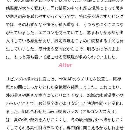
で、外気の影響を受けやすい状態でした。季節によって窓際の体
感温度が大きく変わり、同じ部屋の中でも座る場所によって暑さ
や寒さの差を感じやすかったそうです。特に長く過ごすリビング
では、そのわずかな不快感が積み重なり、くつろぎにくさにつな
がっていました。エアコンを使っていても、窓まわりから熱が出
入りしている感覚があり、設定温度をこまめに調整する手間も発
生していました。毎日使う空間だからこそ、明るさはそのまま
に、もっと落ち着いて過ごせる窓環境が求められていました。
After
リビングの掃き出し窓には、YKK APのウチリモを設置し、既存
窓との間にしっかりとした空気層を確保しました。これにより、
外の暑さや寒さが室内に伝わりにくくなり、窓際の体感温度がや
わらいだことで、お部屋全体がより安定した快適空間へと変化し
ました。組み合わせたLow-E複層ガラス（アルゴンガス入り）
は、夏の強い熱気を入りにくくし、冬の暖房熱は外へ逃がしにく
くしてくれる高性能ガラスです。専門的に聞こえるかもしれませ