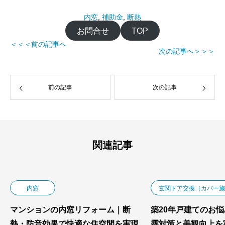
内窓
, 
補助金
, 
断熱
お問合せ
TOP
＜＜＜前の記事へ
次の記事へ＞＞＞
前の記事
次の記事
関連記事
内窓
玄関ドア交換（カバー施
マンションの内窓リフォーム｜断
築20年戸建てのお
熱・防音効果で快適な住空間を実現
露対策と美観向上を