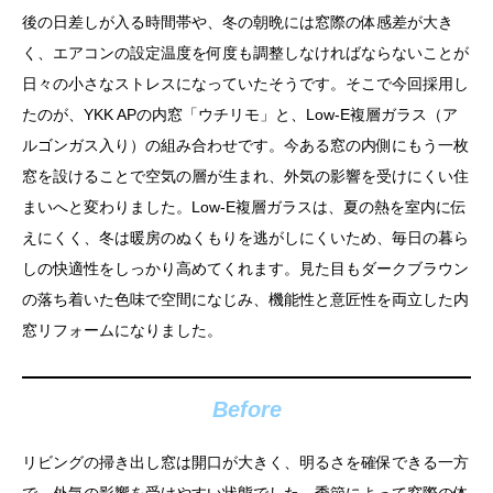
後の日差しが入る時間帯や、冬の朝晩には窓際の体感差が大き
く、エアコンの設定温度を何度も調整しなければならないことが
日々の小さなストレスになっていたそうです。そこで今回採用し
たのが、YKK APの内窓「ウチリモ」と、Low-E複層ガラス（ア
ルゴンガス入り）の組み合わせです。今ある窓の内側にもう一枚
窓を設けることで空気の層が生まれ、外気の影響を受けにくい住
まいへと変わりました。Low-E複層ガラスは、夏の熱を室内に伝
えにくく、冬は暖房のぬくもりを逃がしにくいため、毎日の暮ら
しの快適性をしっかり高めてくれます。見た目もダークブラウン
の落ち着いた色味で空間になじみ、機能性と意匠性を両立した内
窓リフォームになりました。
Before
リビングの掃き出し窓は開口が大きく、明るさを確保できる一方