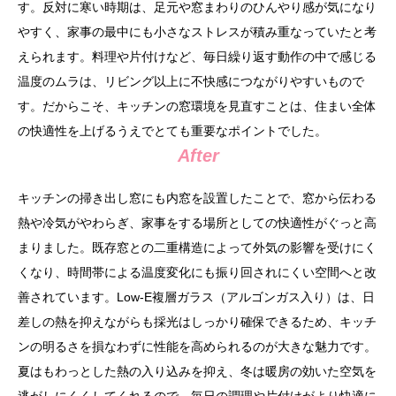
す。反対に寒い時期は、足元や窓まわりのひんやり感が気になり
やすく、家事の最中にも小さなストレスが積み重なっていたと考
えられます。料理や片付けなど、毎日繰り返す動作の中で感じる
温度のムラは、リビング以上に不快感につながりやすいもので
す。だからこそ、キッチンの窓環境を見直すことは、住まい全体
の快適性を上げるうえでとても重要なポイントでした。
After
キッチンの掃き出し窓にも内窓を設置したことで、窓から伝わる
熱や冷気がやわらぎ、家事をする場所としての快適性がぐっと高
まりました。既存窓との二重構造によって外気の影響を受けにく
くなり、時間帯による温度変化にも振り回されにくい空間へと改
善されています。Low-E複層ガラス（アルゴンガス入り）は、日
差しの熱を抑えながらも採光はしっかり確保できるため、キッチ
ンの明るさを損なわずに性能を高められるのが大きな魅力です。
夏はもわっとした熱の入り込みを抑え、冬は暖房の効いた空気を