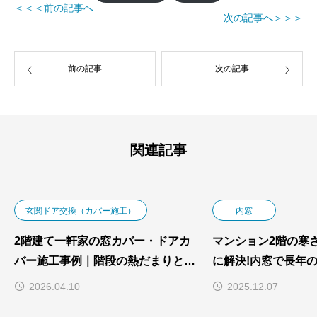
＜＜＜前の記事へ
次の記事へ＞＞＞
前の記事
次の記事
関連記事
玄関ドア交換（カバー施工）
内窓
2階建て一軒家の窓カバー・ドアカ
マンション2階の寒
バー施工事例｜階段の熱だまりと玄
に解決!内窓で長年
関の断熱・防犯を同時に改善
決した全窓リフォー
2026.04.10
2025.12.07