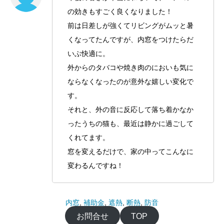
の効きもすごく良くなりました！
前は日差しが強くてリビングがムッと暑
くなってたんですが、内窓をつけたらだ
いぶ快適に。
外からのタバコや焼き肉のにおいも気に
ならなくなったのが意外な嬉しい変化で
す。
それと、外の音に反応して落ち着かなか
ったうちの猫も、最近は静かに過ごして
くれてます。
窓を変えるだけで、家の中ってこんなに
変わるんですね！
内窓
, 
補助金
, 
遮熱
, 
断熱
, 
防音
お問合せ
TOP