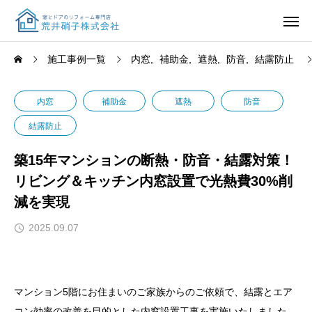
施工事例一覧
内窓
補助金
遮熱
防音
結露防止
内窓
補助金
遮熱
防音
結露防止
築15年マンションの断熱・防音・結露対策！
リビング＆キッチン内窓設置で光熱費30%削
減を実現
2025.09.07
マンション5階にお住まいのご家族からのご依頼で、結露とエア
コン効率の改善を目的とした内窓設置工事を実施いたしました。