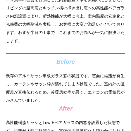
リビングの腰高窓とキッチン横の掃き出し窓への高性能ペアガラ
ス内窓設置により、断熱性能が大幅に向上。室内温度の安定化と
光熱費の大幅削減を実現し、お客様に大変ご満足いただいており
ます。わずか半日の工事で、これまでのお悩みが一気に解決いた
します。
Before
既存のアルミサッシ単板ガラス窓の状態です。窓面に結露が発生
し、カーテンやサッシ枠が濡れてしまう状況でした。室内外の温
度差が直接伝わるため、冷暖房効率が悪く、エアコンの電気代が
かさんでいました。
After
高性能樹脂サッシとLow-Eペアガラスの内窓を設置した状態で
す。結露が大幅に軽減され、室内側の温度変化も穏やかになりま