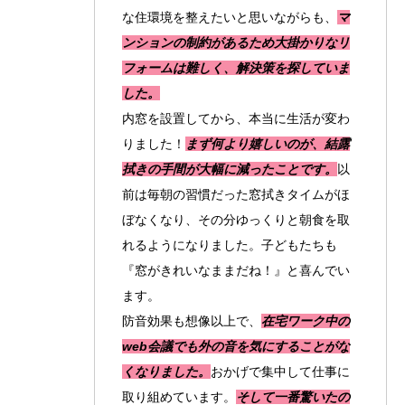
な住環境を整えたいと思いながらも、
マ
ンションの制約があるため大掛かりなリ
フォームは難しく、解決策を探していま
した。
内窓を設置してから、本当に生活が変わ
りました！
まず何より嬉しいのが、結露
拭きの手間が大幅に減ったことです。
以
前は毎朝の習慣だった窓拭きタイムがほ
ぼなくなり、その分ゆっくりと朝食を取
れるようになりました。子どもたちも
『窓がきれいなままだね！』と喜んでい
ます。
防音効果も想像以上で、
在宅ワーク中の
web会議でも外の音を気にすることがな
くなりました。
おかげで集中して仕事に
取り組めています。
そして一番驚いたの