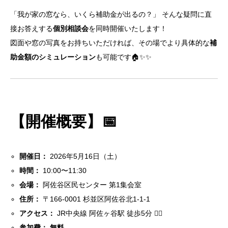
「我が家の窓なら、いくら補助金が出るの？」 そんな疑問に直
接お答えする
個別相談会
を同時開催いたします！
図面や窓の写真をお持ちいただければ、その場でより具体的な
補
助金額のシミュレーション
も可能です🏠✨✨
【開催概要】📅
開催日：
2026年5月16日（土）
時間：
10:00〜11:30
会場：
阿佐谷区民センター 第1集会室
住所：
〒166-0001 杉並区阿佐谷北1-1-1
アクセス：
JR中央線 阿佐ヶ谷駅 徒歩5分 🚶‍♂️
参加費：
無料