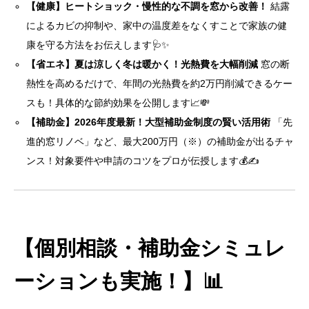
【健康】ヒートショック・慢性的な不調を窓から改善！
結露
によるカビの抑制や、家中の温度差をなくすことで家族の健
康を守る方法をお伝えします🩺✨
【省エネ】夏は涼しく冬は暖かく！光熱費を大幅削減
窓の断
熱性を高めるだけで、年間の光熱費を約2万円削減できるケー
スも！具体的な節約効果を公開します📈💸
【補助金】2026年度最新！大型補助金制度の賢い活用術
「先
進的窓リノベ」など、最大200万円（※）の補助金が出るチャ
ンス！対象要件や申請のコツをプロが伝授します💰✍️
【個別相談・補助金シミュレ
ーションも実施！】📊