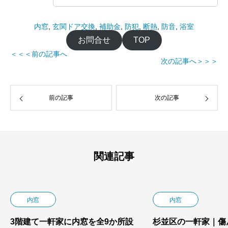
内窓
, 
玄関ドア交換
, 
補助金
, 
防犯
, 
断熱
, 
防音
, 
浴室
お問合せ
TOP
＜＜＜前の記事へ
次の記事へ＞＞＞
前の記事
次の記事
関連記事
内窓
内窓
3階建て一軒家に内窓を全9か所設
杉並区の一軒家｜傷