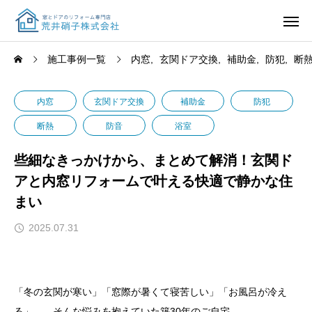
施工事例一覧
内窓
玄関ドア交換
補助金
防犯
断
内窓
玄関ドア交換
補助金
防犯
断熱
防音
浴室
些細なきっかけから、まとめて解消！玄関ド
アと内窓リフォームで叶える快適で静かな住
まい
2025.07.31
「冬の玄関が寒い」「窓際が暑くて寝苦しい」「お風呂が冷え
る」――そんな悩みを抱えていた築30年のご自宅。