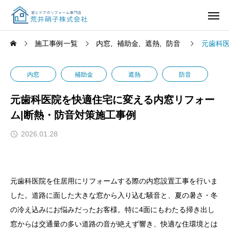
施工事例一覧
内窓
補助金
遮熱
防音
元歯科
内窓
補助金
遮熱
防音
元歯科医院を快適住宅に変える内窓リフォー
ム|断熱・防音対策施工事例
2026.01.28
元歯科医院を住居用にリフォームする際の内窓設置工事を行いま
した。道路に面した大きな窓から入り込む騒音と、夏の暑さ・冬
の冷え込みにお悩みだったお客様。特に4面にもわたる掃き出し
窓からは交通量の多い道路の音が絶えず響き、快適な住環境とは