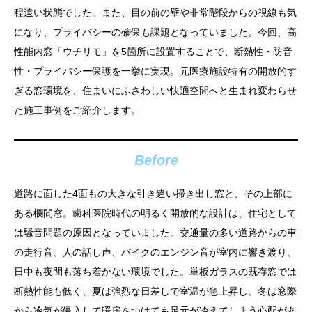
程遠い状態でした。また、目の前の壁や非常階段からの視線も気
になり、プライバシーの確保も課題となっていました。今回、高
性能内窓「ウチリモ」を5箇所に設置することで、断熱性・防音
性・プライバシー保護を一挙に実現。元医療施設特有の開放的す
ぎる窓環境を、住まいにふさわしい快適空間へと生まれ変わらせ
た施工事例をご紹介します。
Before
道路に面した4面もの大きな引き違い掃き出し窓と、その上部に
ある欄間窓。歯科医院時代の明るく開放的な設計は、住宅として
は騒音問題の原因となっていました。交通量の多い道路からの車
の走行音、人の話し声、バイクのエンジン音が室内に響き渡り、
日中も夜間も落ち着かない環境でした。単板ガラスの既存窓では
断熱性能も低く、夏は強烈な日差しで室温が急上昇し、冬は窓際
から冷気が侵入して暖房をつけても足元が冷えてしまう心配があ