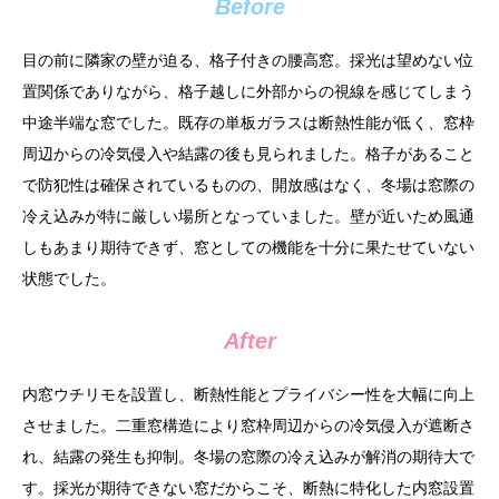
Before
目の前に隣家の壁が迫る、格子付きの腰高窓。採光は望めない位
置関係でありながら、格子越しに外部からの視線を感じてしまう
中途半端な窓でした。既存の単板ガラスは断熱性能が低く、窓枠
周辺からの冷気侵入や結露の後も見られました。格子があること
で防犯性は確保されているものの、開放感はなく、冬場は窓際の
冷え込みが特に厳しい場所となっていました。壁が近いため風通
しもあまり期待できず、窓としての機能を十分に果たせていない
状態でした。
After
内窓ウチリモを設置し、断熱性能とプライバシー性を大幅に向上
させました。二重窓構造により窓枠周辺からの冷気侵入が遮断さ
れ、結露の発生も抑制。冬場の窓際の冷え込みが解消の期待大で
す。採光が期待できない窓だからこそ、断熱に特化した内窓設置