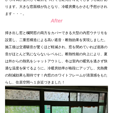
ります。大きな窓面積が仇となり、冷暖房費もかさむ予想がされ
ます・・・。
After
掃き出し窓と欄間窓の両方をカバーできる大型の内窓ウチリモを
設置し、二重窓構造による高い遮音・断熱効果を実現しました。
施工後は交通騒音が驚くほど軽減され、窓を閉めていれば道路の
音がほとんど気にならないレベルに。断熱性能の向上により、夏
は外からの熱気をシャットアウトし、冬は室内の暖気を逃さず快
適な温度を保てるように。冷暖房効率が格段にアップし、光熱費
の削減効果も期待です！内窓のホワイトフレームが清潔感をもた
らし、住居空間へ１歩近づきました！