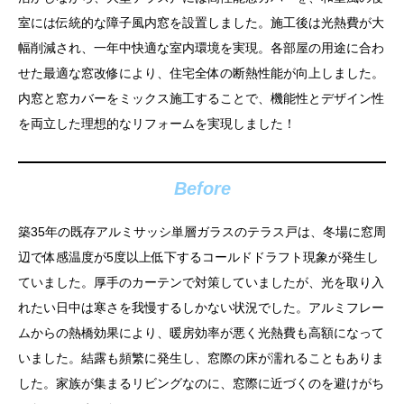
室には伝統的な障子風内窓を設置しました。施工後は光熱費が大
幅削減され、一年中快適な室内環境を実現。各部屋の用途に合わ
せた最適な窓改修により、住宅全体の断熱性能が向上しました。
内窓と窓カバーをミックス施工することで、機能性とデザイン性
を両立した理想的なリフォームを実現しました！
Before
築35年の既存アルミサッシ単層ガラスのテラス戸は、冬場に窓周
辺で体感温度が5度以上低下するコールドドラフト現象が発生し
ていました。厚手のカーテンで対策していましたが、光を取り入
れたい日中は寒さを我慢するしかない状況でした。アルミフレー
ムからの熱橋効果により、暖房効率が悪く光熱費も高額になって
いました。結露も頻繁に発生し、窓際の床が濡れることもありま
した。家族が集まるリビングなのに、窓際に近づくのを避けがち