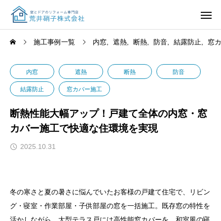
施工事例一覧
内窓
遮熱
断熱
防音
結露防止
窓
内窓
遮熱
断熱
防音
結露防止
窓カバー施工
断熱性能大幅アップ！戸建て全体の内窓・窓
カバー施工で快適な住環境を実現
2025.10.31
冬の寒さと夏の暑さに悩んでいたお客様の戸建て住宅で、リビン
グ・寝室・作業部屋・子供部屋の窓を一括施工。既存窓の特性を
活かしながら、大型テラス戸には高性能窓カバーを、和室風の寝