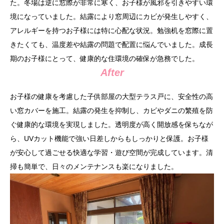
た。冬場は逆に窓際が非常に寒く、お子様が風邪を引きやすい環
境になっていました。結露により窓周辺にカビが発生しやすく、
アレルギーを持つお子様には特に心配な状況。勉強机を窓際に置
きたくても、温度差や結露の問題で配置に悩んでいました。成長
期のお子様にとって、健康的な住環境の確保が急務でした。
After
お子様の健康を考慮した子供部屋の大型テラス戸に、安全性の高
い窓カバーを施工。結露の発生を抑制し、カビやダニの繁殖を防
ぐ健康的な環境を実現しました。透明度が高く開放感を保ちなが
ら、UVカット機能で強い日差しからもしっかりと保護。お子様
が安心して過ごせる快適な学習・遊び空間が完成しています。清
掃も簡単で、日々のメンテナンスも楽になりました。