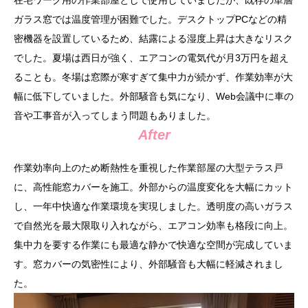
ガラス窓では温度管理が困難でした。デスクトップPCなどの精
密機器を設置しているため、結露による湿度上昇は大きなリスク
でした。夏場は西日が強く、エアコンの電気代が月3万円を超え
ることも。冬場は窓際が寒すぎて集中力が続かず、作業効率が大
幅に低下していました。外部騒音も気になり、Web会議中に車の
音や工事音が入ってしまう問題もありました。
After
作業効率向上のため断熱性を重視した作業部屋の大型テラス戸
に、高性能窓カバーを施工。外部からの温度変化を大幅にカット
し、一年中快適な作業環境を実現しました。透明度の高いガラス
で自然光を最大限取り入れながら、エアコン効率も格段に向上。
集中力を要する作業にも最適な静かで快適な空間が完成していま
す。窓カバーの気密性により、外部騒音も大幅に軽減されまし
た。