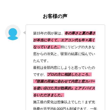
お客様の声
築15年の我が家は、
冬の寒さと夏の暑さ
が本当に辛くて、エアコン代も年々高く
なっていました。
特にリビングの大きな
窓からの冷気と、寝室の結露に悩んでい
たんです。
最初は全部内窓にしようと思っていたの
ですが、
プロの方に相談したところ、
『部屋の用途に合わせて内窓と窓カバー
を使い分けた方が効果的』とアドバイス
をいただきました。
施工後の変化は想像以上でした！まず光
熱費が月平均8,000円も削減できて、一年