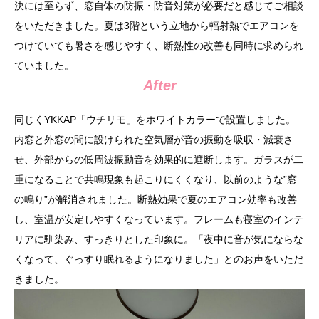
決には至らず、窓自体の防振・防音対策が必要だと感じてご相談
をいただきました。夏は3階という立地から輻射熱でエアコンを
つけていても暑さを感じやすく、断熱性の改善も同時に求められ
ていました。
After
同じくYKKAP「ウチリモ」をホワイトカラーで設置しました。
内窓と外窓の間に設けられた空気層が音の振動を吸収・減衰さ
せ、外部からの低周波振動音を効果的に遮断します。ガラスが二
重になることで共鳴現象も起こりにくくなり、以前のような”窓
の鳴り”が解消されました。断熱効果で夏のエアコン効率も改善
し、室温が安定しやすくなっています。フレームも寝室のインテ
リアに馴染み、すっきりとした印象に。「夜中に音が気にならな
くなって、ぐっすり眠れるようになりました」とのお声をいただ
きました。