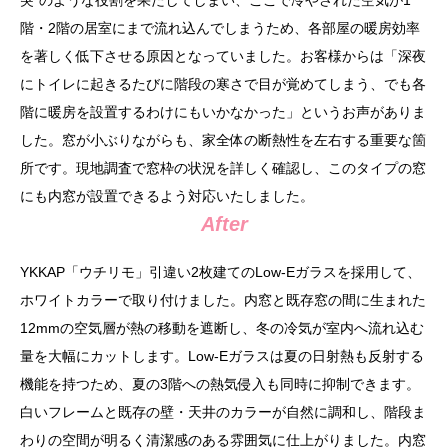
突”のような役割を果たしてしまい、ここで冷やされた空気が1
階・2階の居室にまで流れ込んでしまうため、各部屋の暖房効率
を著しく低下させる原因となっていました。お客様からは「深夜
にトイレに起きるたびに階段の寒さで目が覚めてしまう、でも各
階に暖房を設置するわけにもいかなかった」というお声がありま
した。窓が小ぶりながらも、家全体の断熱性を左右する重要な箇
所です。現地調査で窓枠の状況を詳しく確認し、このタイプの窓
にも内窓が設置できるよう対応いたしました。
After
YKKAP「ウチリモ」引違い2枚建てのLow-Eガラスを採用して、
ホワイトカラーで取り付けました。内窓と既存窓の間に生まれた
12mmの空気層が熱の移動を遮断し、冬の冷気が室内へ流れ込む
量を大幅にカットします。Low-Eガラスは夏の日射熱も反射する
機能を持つため、夏の3階への熱気侵入も同時に抑制できます。
白いフレームと既存の壁・天井のカラーが自然に調和し、階段ま
わりの空間が明るく清潔感のある雰囲気に仕上がりました。内窓