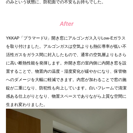
のみという状態に、防犯面での不安もお持ちでした。
After
YKKAP「プラマードU」開き窓にアルゴンガス入りLow-Eガラス
を取り付けました。アルゴンガスは空気よりも熱伝導率が低い不
活性ガスをガラス間に封入したもので、通常の空気層よりもさら
に高い断熱性能を発揮します。外開き窓の室内側に内開き窓を設
置することで、物置内の温度・湿度変化が緩やかになり、保管物
へのダメージを大幅に軽減できます。内窓が加わることで窓の施
錠が二重になり、防犯性も向上しています。白いフレームで清潔
感ある仕上がりとなり、物置スペースでありながら上質な空間に
生まれ変わりました。