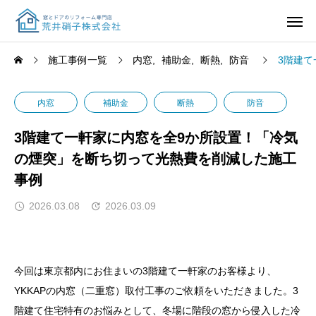
施工事例一覧
内窓
補助金
断熱
防音
3階建
内窓
補助金
断熱
防音
3階建て一軒家に内窓を全9か所設置！「冷気
の煙突」を断ち切って光熱費を削減した施工
事例
2026.03.08
2026.03.09
今回は東京都内にお住まいの3階建て一軒家のお客様より、
YKKAPの内窓（二重窓）取付工事のご依頼をいただきました。3
階建て住宅特有のお悩みとして、冬場に階段の窓から侵入した冷