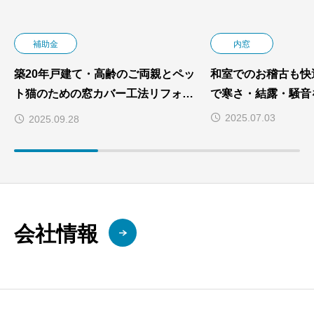
補助金
内窓
築20年戸建て・高齢のご両親とペッ
和室でのお稽古も快
ト猫のための窓カバー工法リフォー
で寒さ・結露・騒音
ム！バリアフリー機能と脱走防止で
2025.07.03
2025.09.28
安心の住環境を実現
会社情報