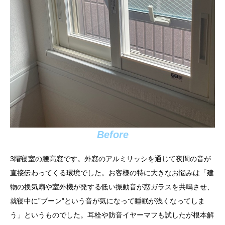
Before
3階寝室の腰高窓です。外窓のアルミサッシを通じて夜間の音が
直接伝わってくる環境でした。お客様の特に大きなお悩みは「建
物の換気扇や室外機が発する低い振動音が窓ガラスを共鳴させ、
就寝中に”ブーン”という音が気になって睡眠が浅くなってしま
う」というものでした。耳栓や防音イヤーマフも試したが根本解