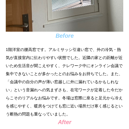
Before
1階洋室の腰高窓です。アルミサッシ引違い窓で、外の冷気・熱
気が直接室内に伝わりやすい状態でした。近隣の家との距離が近
いため生活音が聞こえやすく、テレワーク中にオンライン会議で
集中できないことが多かったとのお悩みをお持ちでした。また、
「会議中の自分の声が薄い窓越しに外に漏れているかもしれな
い」という音漏れへの気まずさも、在宅ワークが定着した今だか
らこそのリアルなお悩みです。冬場は窓際に座ると足元から冷え
を感じやすく、暖房をつけても窓に近い場所だけ寒く感じるとい
う断熱の問題も重なっていました。
After