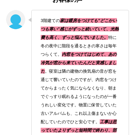
3階建ての
家は暖房をつけても”どこかい
つも寒い”感じがずっと続いていて、光熱
費も高く、ずっと悩んでいました。
特に
冬の夜中に階段を通るときの寒さは毎年
つらくて。
内窓をつけてはじめて、あの
冷気が窓から来ていたんだと実感しまし
た
。寝室は隣の建物の換気扇の音が窓を
通じて響いていたのですが、内窓をつけ
てからまったく気にならなくなり、朝ま
でぐっすり眠れるようになったのが一番
うれしい変化です。物置に保管していた
古いアルバムも、これ以上傷まないか心
配していたのでひと安心です。
工事は思
っていたよりずっと短時間で終わり、部