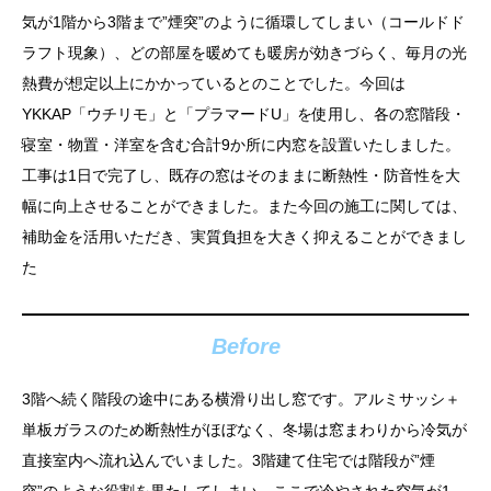
気が1階から3階まで”煙突”のように循環してしまい（コールドド
ラフト現象）、どの部屋を暖めても暖房が効きづらく、毎月の光
熱費が想定以上にかかっているとのことでした。今回は
YKKAP「ウチリモ」と「プラマードU」を使用し、各の窓階段・
寝室・物置・洋室を含む合計9か所に内窓を設置いたしました。
工事は1日で完了し、既存の窓はそのままに断熱性・防音性を大
幅に向上させることができました。また今回の施工に関しては、
補助金を活用いただき、実質負担を大きく抑えることができまし
た
Before
3階へ続く階段の途中にある横滑り出し窓です。アルミサッシ＋
単板ガラスのため断熱性がほぼなく、冬場は窓まわりから冷気が
直接室内へ流れ込んでいました。3階建て住宅では階段が”煙