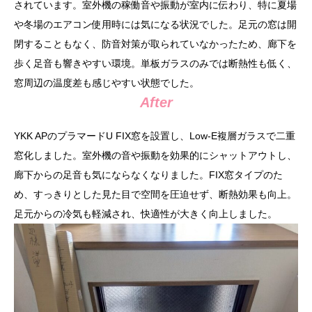
されています。室外機の稼働音や振動が室内に伝わり、特に夏場
や冬場のエアコン使用時には気になる状況でした。足元の窓は開
閉することもなく、防音対策が取られていなかったため、廊下を
歩く足音も響きやすい環境。単板ガラスのみでは断熱性も低く、
窓周辺の温度差も感じやすい状態でした。
After
YKK APのプラマードU FIX窓を設置し、Low-E複層ガラスで二重
窓化しました。室外機の音や振動を効果的にシャットアウトし、
廊下からの足音も気にならなくなりました。FIX窓タイプのた
め、すっきりとした見た目で空間を圧迫せず、断熱効果も向上。
足元からの冷気も軽減され、快適性が大きく向上しました。