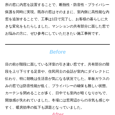
所の窓に内窓を設置することで、断熱性・防音性・プライバシー
保護を同時に実現。既存の窓はそのままに、室内側に高性能な内
窓を追加することで、工事は1日で完了し、お客様の暮らしに大
きな変化をもたらしました。マンションの共有部分に面した窓で
お悩みの方に、ぜひ参考にしていただきたい施工事例です。
Before
目の前が階段に面している洋室の引き違い窓です。共有部分の階
段を上り下りする足音や、住民同士の会話が室内にダイレクトに
伝わり、特に朝晩は生活音が気になる状況でした。単板ガラスの
みの窓では防音性能が低く、プライバシーの確保も難しい状態。
カーテンを閉めることが多く、日中でも室内が暗くなりがちで、
開放感が失われていました。冬場には窓周辺からの冷気も感じや
すく、暖房効率の低下も課題となっていました。
After